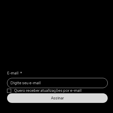
extraordin
ário
© 2035 by Business N
Receba novidades da Semplicità
Tendências, novidades e projetos exclusivos direto no
seu e-mail.
E-mail
*
Quero receber atualizações por e-mail
Assinar