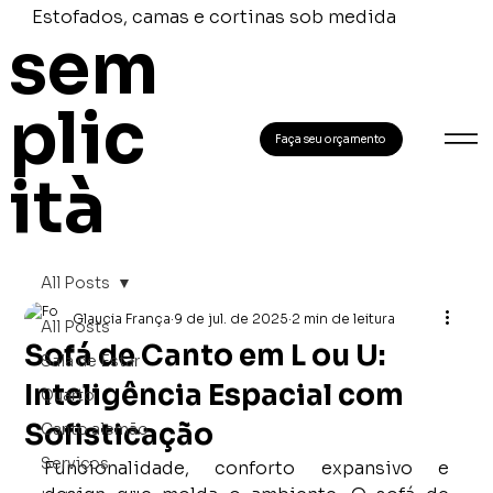
Estofados, camas e cortinas sob medida
sem
plic
Faça seu orçamento
ità
All Posts
Glaucia França
9 de jul. de 2025
2 min de leitura
All Posts
Sofá de Canto em L ou U:
Sala de Estar
Inteligência Espacial com
Quarto
Sofisticação
Canto alemão
Serviços
Funcionalidade, conforto expansivo e 