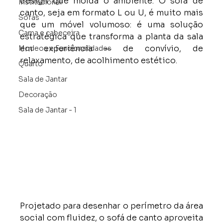
design que molda o ambiente. O sofá de 
Institucional
canto, seja em formato L ou U, é muito mais 
Sofás
que um móvel volumoso: é uma solução 
Cama e cabeceira
estratégica que transforma a planta da sala 
em experiência — de convívio, de 
Modeos e Funcionalidades
relaxamento, de acolhimento estético.
Quarto
Sala de Jantar
Decoração
Sala de Jantar - 1
Projetado para desenhar o perímetro da área 
social com fluidez, o sofá de canto aproveita 