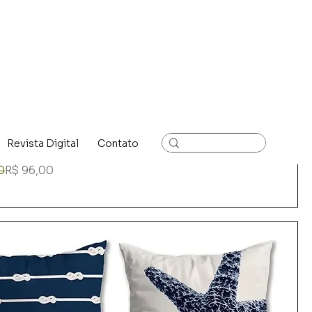
Revista Digital
Contato
4 Capas de Almofada | Coleção Costa Brava – Vol. I
rmal
romocional
0
R$ 96,00