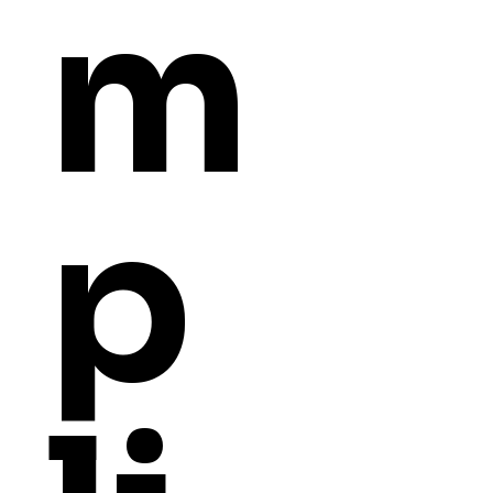
m
Tables
Cadeiras
Filtrar
Preço
p
R$ 90
R$ 7.326
Color
Cor
Cores
Tamanho