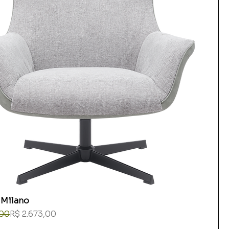
 Milano
rmal
romocional
,00
R$ 2.673,00