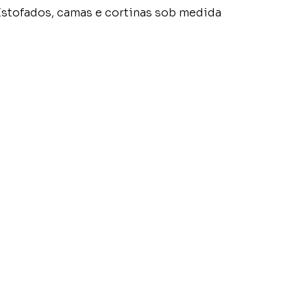
Estofados, camas e cortinas sob medida
to tell customers what this
raw attention to your