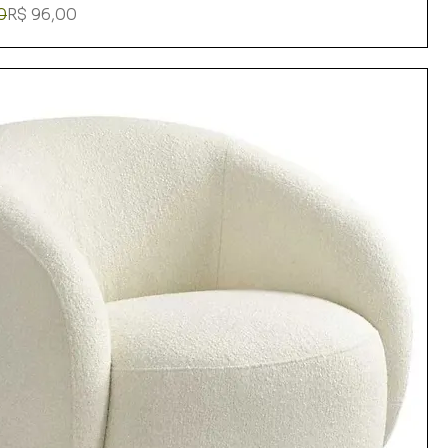
rmal
romocional
0
R$ 96,00