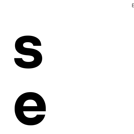
s
Página inicial
All Products
Todos os produtos
This is your category description. It’s a great place 
e
category is about, connect with your audience and d
products.
19 produtos
Buscar por
Todos os produtos
Sofas
Poltronas