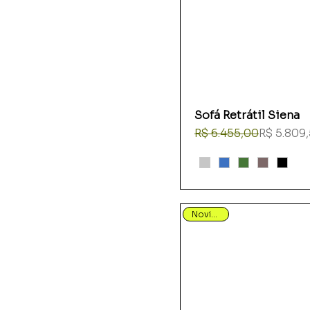
Sofá Retrátil Siena
Preço normal
Preço promocional
R$ 6.455,00
R$ 5.809
Novidade