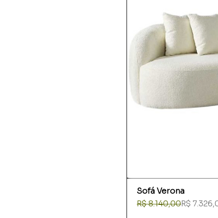
Sofá Verona
Preço normal
Preço promocional
R$ 8.140,00
R$ 7.326,