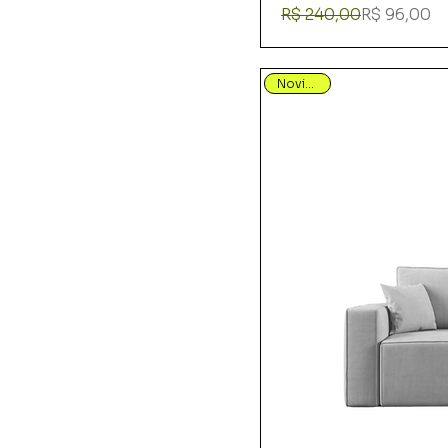
Preço normal
Preço promocional
R$ 240,00
R$ 96,00
Novidade