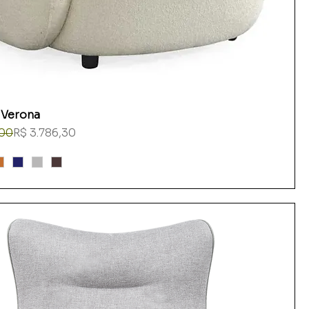
 Verona
rmal
romocional
,00
R$ 3.786,30